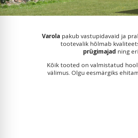
Varola
pakub vastupidavaid ja prakt
tootevalik hõlmab kvalitee
prügimajad
ning er
Kõik tooted on valmistatud hooli
välimus. Olgu eesmärgiks ehitami