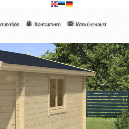
htud tööd
Kontaktinfo
Võta ühendust