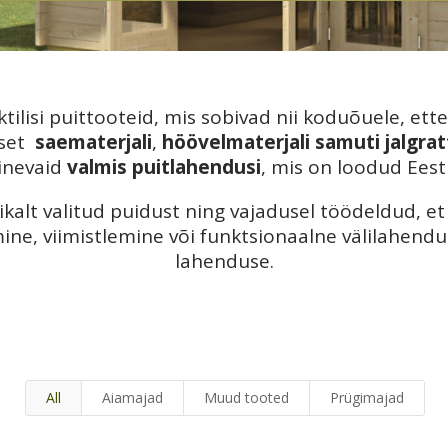
ilisi puittooteid, mis sobivad nii koduõuele, ette
tset
saematerjali
,
höövelmaterjali samuti jalgra
inevaid
valmis puitlahendusi
, mis on loodud Eesti
kalt valitud puidust ning vajadusel töödeldud, et
ne, viimistlemine või funktsionaalne välilahendu
lahenduse.
All
Aiamajad
Muud tooted
Prügimajad